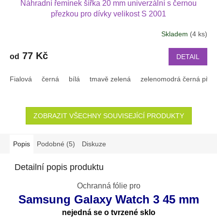
Náhradní řemínek šířka 20 mm univerzální s černou
přezkou pro dívky velikost S 2001
Skladem
(4 ks)
77 Kč
od
DETAIL
Fialová
černá
bílá
tmavě zelená
zelenomodrá černá přez
ZOBRAZIT VŠECHNY SOUVISEJÍCÍ PRODUKTY
Popis
Podobné (5)
Diskuze
Detailní popis produktu
Ochranná fólie pro
Samsung Galaxy Watch 3 45 mm
nejedná se o tvrzené sklo