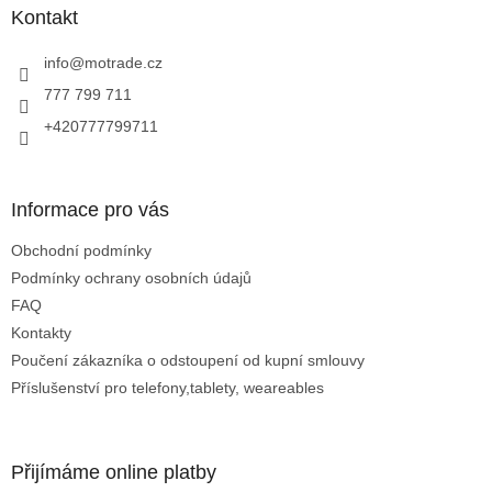
a
Kontakt
t
í
info
@
motrade.cz
777 799 711
+420777799711
Informace pro vás
Obchodní podmínky
Podmínky ochrany osobních údajů
FAQ
Kontakty
Poučení zákazníka o odstoupení od kupní smlouvy
Příslušenství pro telefony,tablety, weareables
Přijímáme online platby