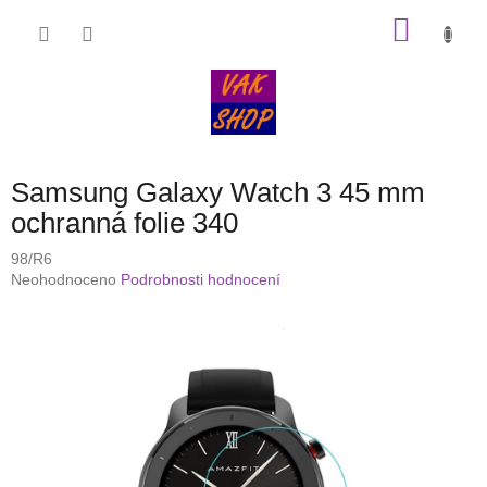
Přejít
NÁKU
na
obsah
KOŠÍK
Samsung Galaxy Watch 3 45 mm
ochranná folie 340
98/R6
Průměrné
Neohodnoceno
Podrobnosti hodnocení
hodnocení
produktu
je
0,0
z
5
hvězdiček.