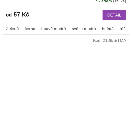
Skladem
(>5 ks)
57 Kč
od
DETAIL
Zelená
černá
tmavě modrá
světle modrá
hnědá
růžov
Kód:
2138/S/TMA