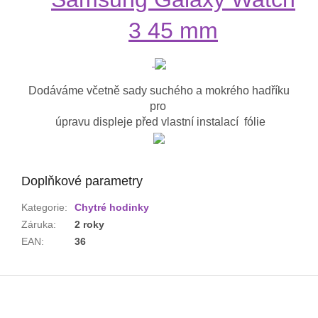
3 45 mm
Dodáváme včetně sady suchého a mokrého hadříku
pro
úpravu displeje před vlastní instalací fólie
Doplňkové parametry
Kategorie
:
Chytré hodinky
Záruka
:
2 roky
EAN
:
36
Z
á
p