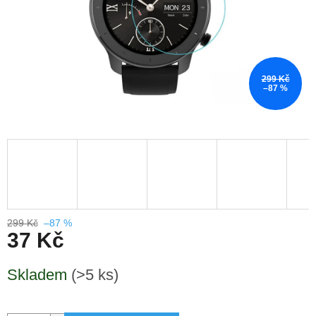
299 Kč
–87 %
299 Kč
–87 %
37 Kč
Měrná
Skladem
(>5 ks)
cena: