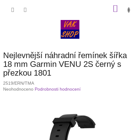
Přejít
NÁKU
na
obsah
KOŠÍK
Nejlevnější náhradní řemínek šířka
18 mm Garmin VENU 2S černý s
přezkou 1801
2519/ERN/TMA
Průměrné
Neohodnoceno
Podrobnosti hodnocení
hodnocení
produktu
je
0,0
z
5
hvězdiček.