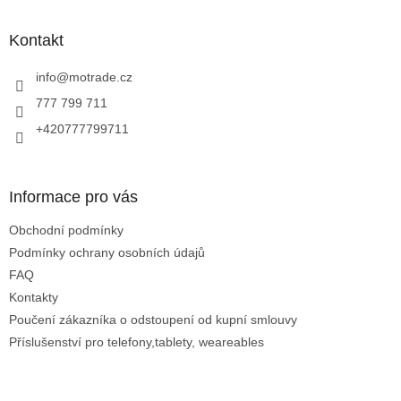
á
p
a
Kontakt
t
í
info
@
motrade.cz
777 799 711
+420777799711
Informace pro vás
Obchodní podmínky
Podmínky ochrany osobních údajů
FAQ
Kontakty
Poučení zákazníka o odstoupení od kupní smlouvy
Příslušenství pro telefony,tablety, weareables