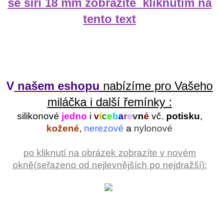
se šíří 18 mm zobrazíte kliknutím na
tento text
V
našem eshopu
nabízíme pro Vašeho
miláčka i
další řemínky :
silikonové
jedno
i
v
í
c
e
b
a
r
e
v
n
é
vč.
potisku
,
kožené
,
nerezové
a
nylonové
po kliknutí na obrázek zobrazíte v novém
okně(seřazeno od nejlevnějších po nejdražší):