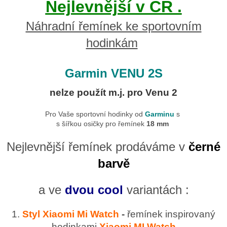
Nejlevnější v ČR .
Náhradní řemínek ke sportovním
hodinkám
Garmin VENU 2S
nelze použít m.j. pro Venu 2
Pro Vaše sportovní hodinky od
Garminu
s
s šířkou osičky pro řemínek
18 mm
Nejlevnější řemínek prodáváme v
černé
barvě
a ve
dvou cool
variantách :
1.
Styl Xiaomi Mi Watch
-
řemínek inspirovaný
hodinkami
Xiaomi MI Watch