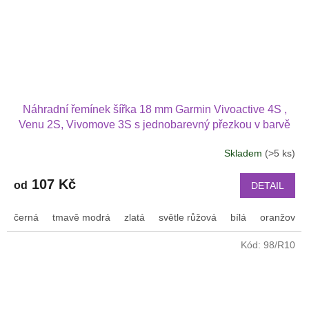
Náhradní řemínek šířka 18 mm Garmin Vivoactive 4S ,
Venu 2S, Vivomove 3S s jednobarevný přezkou v barvě
řemínku 1803
Skladem
(>5 ks)
107 Kč
od
DETAIL
černá
tmavě modrá
zlatá
světle růžová
bílá
oranžová
Kód:
98/R10