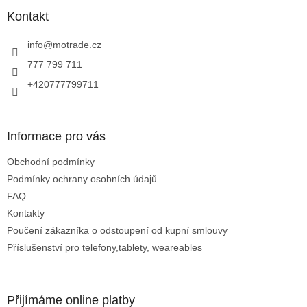
p
a
Kontakt
t
í
info
@
motrade.cz
777 799 711
+420777799711
Informace pro vás
Obchodní podmínky
Podmínky ochrany osobních údajů
FAQ
Kontakty
Poučení zákazníka o odstoupení od kupní smlouvy
Příslušenství pro telefony,tablety, weareables
Přijímáme online platby