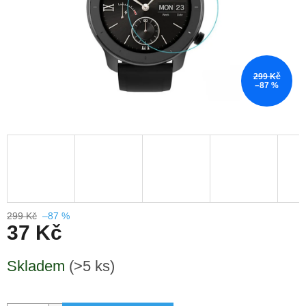
299 Kč
–87 %
299 Kč
–87 %
37 Kč
Měrná
Skladem
(>5 ks)
cena: