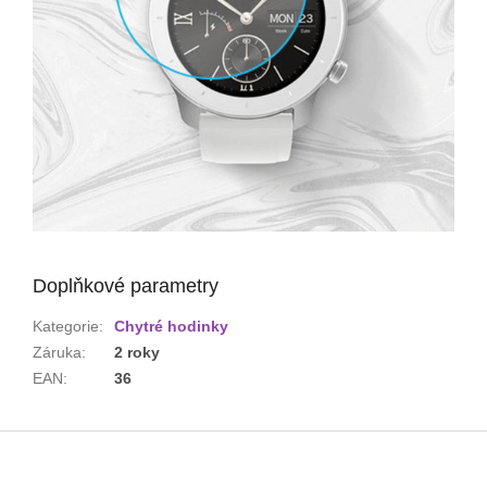
Doplňkové parametry
Kategorie
:
Chytré hodinky
Záruka
:
2 roky
EAN
:
36
Z
á