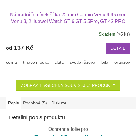
Náhradní řemínek šířka 22 mm Garmin Venu 4 45 mm,
Venu 3, 2Huawei Watch GT 6 GT 5 5Pro, GT 42 PRO
Xiaomi GTR 47 mm a další jednobarevný s přezkou v
Skladem
(>5 ks)
barvě řemínku 2203
137 Kč
od
DETAIL
černá
tmavě modrá
zlatá
světle růžová
bílá
oranžová
ZOBRAZIT VŠECHNY SOUVISEJÍCÍ PRODUKTY
Popis
Podobné (5)
Diskuze
Detailní popis produktu
Ochranná fólie pro