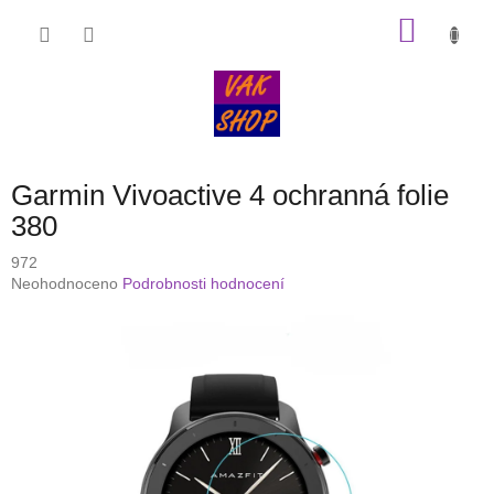
Přejít
NÁKU
na
obsah
KOŠÍK
Garmin Vivoactive 4 ochranná folie
380
972
Průměrné
Neohodnoceno
Podrobnosti hodnocení
hodnocení
produktu
je
0,0
z
5
hvězdiček.