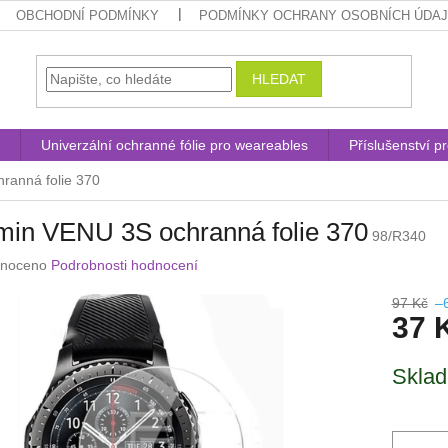
OBCHODNÍ PODMÍNKY
PODMÍNKY OCHRANY OSOBNÍCH ÚDA
HLEDAT
Univerzální ochranné fólie pro weareables
Příslušenství p
ranná folie 370
min VENU 3S ochranná folie 370
98/R340
né
noceno
Podrobnosti hodnocení
ení
u
97 Kč
–
37 
Měrná
Skla
cena:
ek.