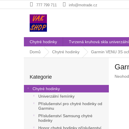
Přejít
777 799 711
info@motrade.cz
na
obsah
Chytré hodinky
Tvrzená kruhová skla univerzální
Domů
Chytré hodinky
Garmin VENU 3S och
P
Gar
o
Přeskočit
s
Průměr
Kategorie
Neohod
kategorie
t
hodnoc
r
produkt
Chytré hodinky
a
je
Univerzální řemínky
n
0,0
z
Příslušenství pro chytré hodinky od
n
Garminu
5
í
hvězdič
Příslušenství Samsung chytré
p
hodinky
a
Honor chytré hodinky příslušenství