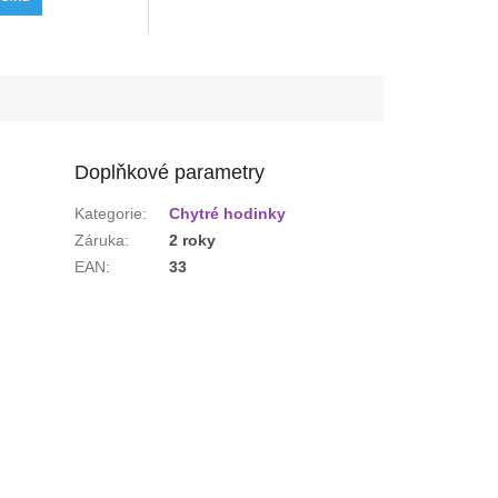
ová
bílá
oranžová
šedá
mentolová
vínová
lesní zelená
Doplňkové parametry
Kategorie
:
Chytré hodinky
Záruka
:
2 roky
EAN
:
33