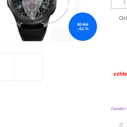
Oc
97 Kč
–61 %
vzhl
Detailní