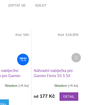
ZEPTAT SE
SDÍLET
Kód:
584
Kód:
518/JEN
Další
199 Kč
produkt
–71 %
 nabíjecího
Náhradní nabíječka pro
u pro Garmin
Garmin Fenix 5S 5 5X
e 6, Vivoactive 5
Fenix 6S 6 6X
Skladem
(>5 ks)
Skladem
(>5 ks)
e 4 i 4S Garmin
e 3
177 Kč
od
DETAIL
šíku