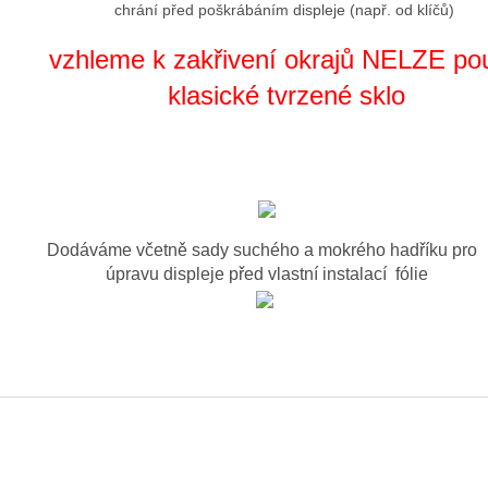
chrání před poškrábáním displeje (např. od klíčů)
vzhleme k zakřivení okrajů NELZE pou
klasické tvrzené sklo
Dodáváme včetně sady suchého a mokrého hadříku pro
úpravu displeje před vlastní instalací fólie