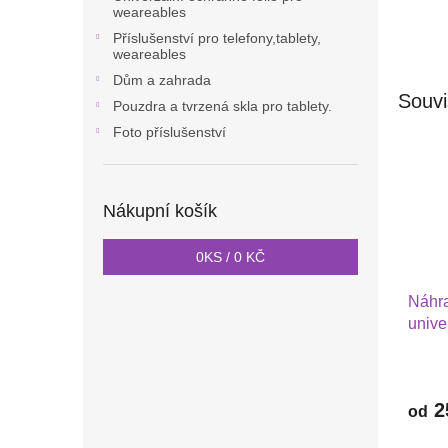
weareables
Příslušenství pro telefony,tablety,
weareables
Dům a zahrada
Souvi
Pouzdra a tvrzená skla pro tablety.
Foto příslušenství
Nákupní košík
0
KS /
0 KČ
Náhra
unive
premi
Garm
3S,2S
2
4S,V
od