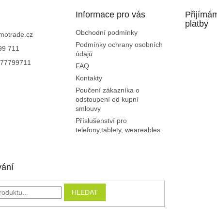
Informace pro vás
Přijímá
platby
Obchodní podmínky
motrade.cz
Podmínky ochrany osobních
99 711
údajů
77799711
FAQ
Kontakty
Poučení zákazníka o
odstoupení od kupní
smlouvy
Příslušenství pro
telefony,tablety, weareables
vání
HLEDAT