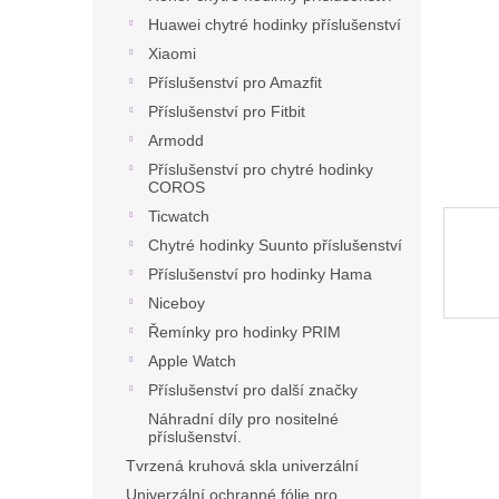
n
Huawei chytré hodinky příslušenství
e
l
Xiaomi
Příslušenství pro Amazfit
Příslušenství pro Fitbit
Armodd
Příslušenství pro chytré hodinky
COROS
Ticwatch
Chytré hodinky Suunto příslušenství
Příslušenství pro hodinky Hama
Niceboy
Řemínky pro hodinky PRIM
Apple Watch
Příslušenství pro další značky
Náhradní díly pro nositelné
příslušenství.
Tvrzená kruhová skla univerzální
Univerzální ochranné fólie pro