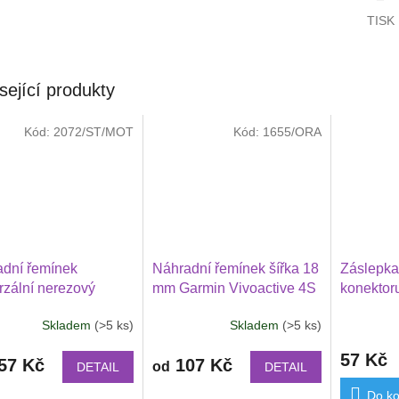
TISK
sející produkty
Kód:
2072/ST/MOT
Kód:
1655/ORA
dní řemínek
Náhradní řemínek šířka 18
Záslepka
rzální nerezový
mm Garmin Vivoactive 4S
konektor
ový šířka 18 mm
, Venu 2S, Vivomove 3S s
Vivoactiv
Skladem
(>5 ks)
Skladem
(>5 ks)
in Venu 4 41 mm,
jednobarevný přezkou v
Vivoactiv
, Vivoactive
barvě řemínku 1803
Vivoactiv
57 Kč
57 Kč
107 Kč
ivomove 3S 1808
od
DETAIL
DETAIL
Do ko