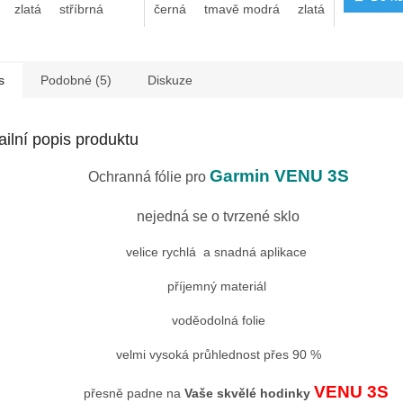
zlatá
stříbrná
černá
tmavě modrá
zlatá
světle růž
s
Podobné (5)
Diskuze
ailní popis produktu
Garmin VENU 3S
Ochranná fólie pro
nejedná se o tvrzené sklo
velice rychlá a snadná aplikace
příjemný materiál
voděodolná folie
velmi vysoká průhlednost přes 90 %
VENU 3S
přesně padne na
Vaše skvělé hodinky