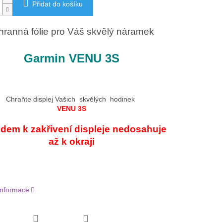
Přidat do košíku
hranná fólie pro Váš skvělý náramek
Garmin VENU 3S
Chraňte displej Vašich skvělých hodinek
VENU 3S
edem k zakřivení displeje nedosahuje
až k okraji
 informace