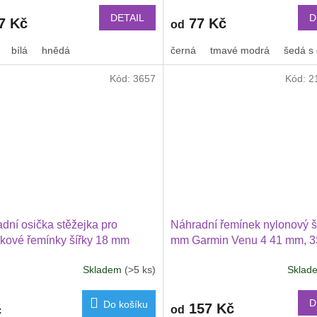
ywatch Premuim 2, Armodd
produktu
watch Crystal 2 1817
DETAIL
D
7 Kč
77 Kč
od
je
2,9
bílá
hnědá
černá
tmavé modrá
šedá s
z
5
Kód:
3657
Kód:
2
hvězdiček.
dní osička stěžejka pro
Náhradní řemínek nylonový š
kové řemínky šířky 18 mm
mm Garmin Venu 4 41 mm, 3
Vivoactive 4S, Vivomove 3S
Skladem
(>5 ks)
Skla
D
Do košíku
157 Kč
č
od