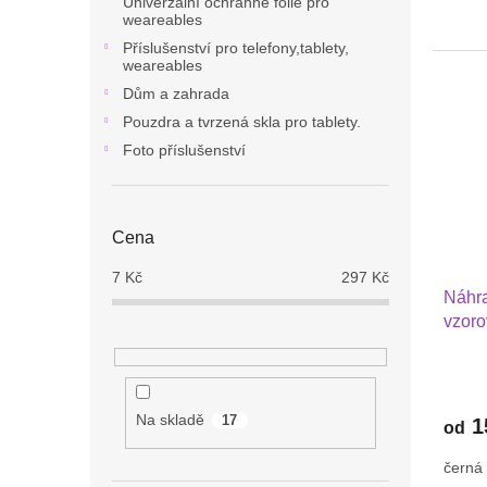
Univerzální ochranné fólie pro
weareables
Příslušenství pro telefony,tablety,
weareables
Dům a zahrada
Pouzdra a tvrzená skla pro tablety.
Foto příslušenství
Cena
7
Kč
297
Kč
Náhra
vzoro
4 41 
Vivo
Na skladě
17
1
od
černá