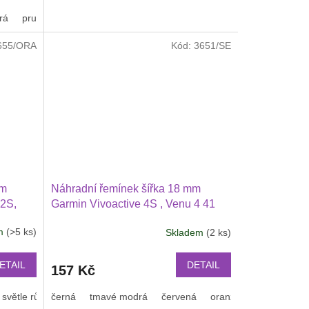
3,5
rá
pruhy
zlatá
oranžová s černým proužkem
tmavě zelená
z
5
655/ORA
Kód:
3651/SE
hvězdiček.
mm
Náhradní řemínek šířka 18 mm
 2S,
Garmin Vivoactive 4S , Venu 4 41
ý
mm, 3S, 2S, Vivomove 3S
em
(>5 ks)
Skladem
(2 ks)
3
jednobarevný se stříbrnou přezkou
1815
ETAIL
DETAIL
157 Kč
světle růžová
černá
bílá
tmavé modrá
oranžová
šedá
červená
mentolová
oranžová
vínová
bílá
svě
les