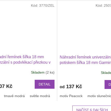
Kód:
3770/ZEL
Kód:
250
dní řemínek šířka 18 mm
Náhradní řemínek univerzální
rzální s podvlékací přezkou v
potiskem šířka 18 mm Garmi
 1802
4 41, Venu 3S, Vivoactive 4S
Skladem
(2 ks)
Skla
Vivomove 3S, Armodd Cand
1805
DETAIL
D
07 Kč
137 Kč
od
tmavě modrá
světle modrá
světle růžová
motiv Peacock
bílá
motiv slunečni
oranžová
NAČÍST 6 DALŠÍCH