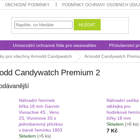
OBCHODNÍ PODMÍNKY
PODMÍNKY OCHRANY OSOBNÍCH ÚDA
HLEDAT
Univerzální ochranné fólie pro weareables
Příslušenství p
ky pro všechny Armodd Candywatch
Armodd Candywatch Premi
odd Candywatch Premium 2
odávanější
Náhradní řemínek
Náhradní osička
šířka 18 mm Garmin
stěžejka pro
Vivoactive 4S , Venu
hodinkové řemín
2S, Vivomove 3S s
šířky 18 mm
jednobarevný přezkou
Skladem
(>5 ks)
v barvě řemínku 1803
7 Kč
Skladem
(>5 ks)