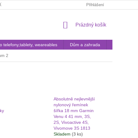
JŮ
FAQ
KONTAKTY
POUČENÍ ZÁKAZNÍKA O ODSTOUP
Přihlášení
NÁKUPNÍ
Prázdný košík
KOŠÍK
ro telefony,tablety, weareables
Dům a zahrada
Pouzdra a tvr
um 2
Absolutně nejlevnější
nylonový řemínek
ky
šířka 18 mm Garmin
Venu 4 41 mm, 3S,
2S, Vivoactive 4S,
Vivomove 3S 1813
Skladem
(3 ks)