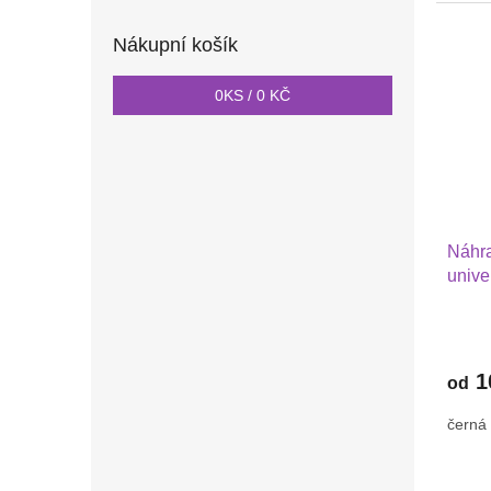
Nákupní košík
0
KS /
0 KČ
Náhra
unive
barvě
1
od
černá