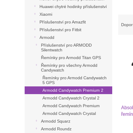
n
Huawei chytré hodinky příslušenství
e
l
Xiaomi
Ř
Příslušenství pro Amazfit
a
Dopor
Příslušenství pro Fitbit
z
e
Armodd
V
n
Příslušenství pro ARMODD
ý
í
Silentwatch
p
p
Řemínky pro Armodd Titan GPS
i
r
Řemínky pro všechny Armodd
s
o
Candywatch
p
d
Řemínky pro Armodd Candywatch
r
u
5 GPS
o
k
Armodd Candywatch Premium 2
d
t
Armodd Candywatch Crystal 2
u
ů
Armodd Candywatch Premium
Absol
k
Armodd Candywatch Crystal
řemín
t
Garmi
ů
Armodd Squarz
4S,V
Armodd Roundz