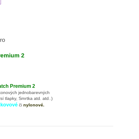
ro
emium 2
ch Premium 2
ikonových jednobarevných
í tlapky, Smrtka atd. atd..)
kovové
,
či
nylonové.