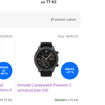
77 Kč
od
17
položek celkem
263/RUZ
Kód:
98/R152
399 Kč
299 Kč
až
–87 %
–80 %
vý
Armodd Candywatch Premium 2
 Venu 4
ochranná folie 330
,
dem
(3 ks)
Skladem
(>5 ks)