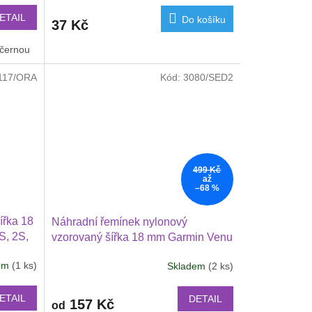
ETAIL
Do košíku
37 Kč
 černou
pink sand
červená s fialovou
fialová s tm.modrou
oli
117/ORA
Kód:
3080/SED2
499 Kč
až
–68 %
ířka 18
Náhradní řemínek nylonový
S, 2S,
vzorovaný šířka 18 mm Garmin Venu
 1809
4 41 mm, 3S, 2S, Vivoactive 4S,
dem
(1 ks)
Skladem
(2 ks)
Průměrné
Vivomove 3S 1810
hodnocení
produktu
ETAIL
DETAIL
157 Kč
od
je