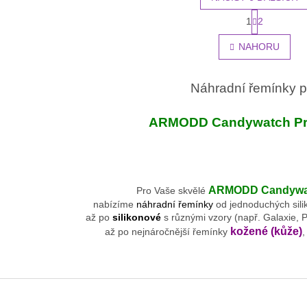
S
1
2
O
t
r
v
NAHORU
á
l
n
á
k
d
o
Náhradní řemínky p
a
v
c
á
í
n
ARMODD Candywatch Pr
p
í
r
v
k
y
ARMODD Candywat
Pro Vaše skvělé
v
nabízíme
náhradní řemínky
od jednoduchých sil
ý
až po
silikonové
s různými vzory (např. Galaxie, Ps
p
kožené (kůže)
až po nejnáročnější řemínky
i
s
u