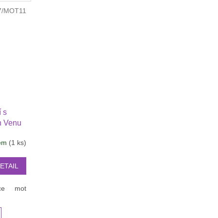
7/MOT11
 s
n Venu
,
dem
(1 ks)
ywatch
ETAIL
ce
šedá
motiv čb. květy
žlutá
světle fialová
motiv kytičky
vínová
Motiv růže
tmavě fialová
Motiv Smrtka Can
oliva tm. ze