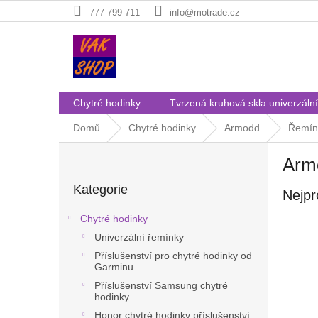
Přejít
777 799 711
info@motrade.cz
na
obsah
Chytré hodinky
Tvrzená kruhová skla univerzální
Domů
Chytré hodinky
Armodd
Řemín
P
Arm
o
Přeskočit
s
Kategorie
kategorie
Nejpr
t
r
Chytré hodinky
a
Univerzální řemínky
n
Příslušenství pro chytré hodinky od
n
Garminu
í
Příslušenství Samsung chytré
p
hodinky
a
Honor chytré hodinky příslušenství