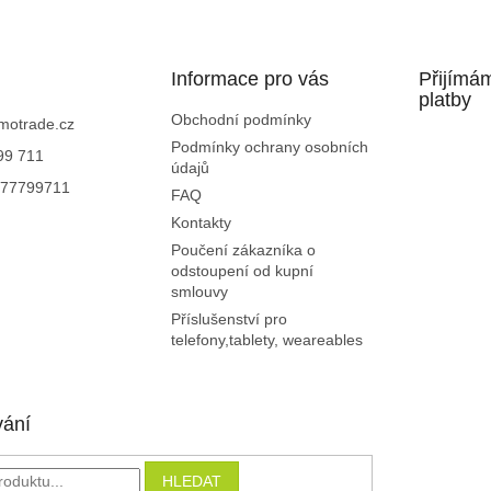
Informace pro vás
Přijímá
platby
Obchodní podmínky
motrade.cz
Podmínky ochrany osobních
99 711
údajů
77799711
FAQ
Kontakty
Poučení zákazníka o
odstoupení od kupní
smlouvy
Příslušenství pro
telefony,tablety, weareables
vání
HLEDAT