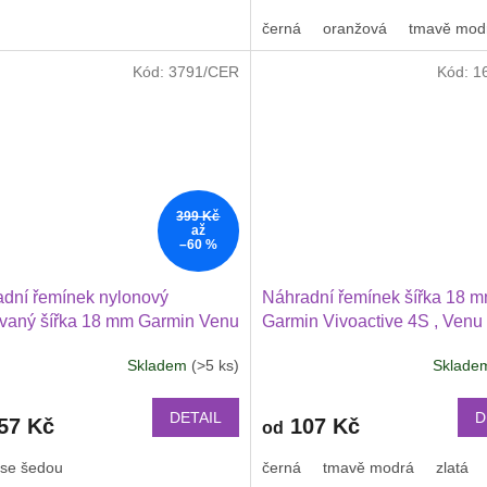
černá
oranžová
tmavě mod
Kód:
3791/CER
Kód:
1
399 Kč
až
–60 %
dní řemínek nylonový
Náhradní řemínek šířka 18 
vaný šířka 18 mm Garmin Venu
Garmin Vivoactive 4S , Venu
mm, 3S, 2S, Vivoactive 4S,
Vivomove 3S s jednobarevn
Skladem
(>5 ks)
Sklad
move 3S 1814
přezkou v barvě řemínku 180
DETAIL
D
57 Kč
107 Kč
od
 se šedou
černá
tmavě modrá
zlatá