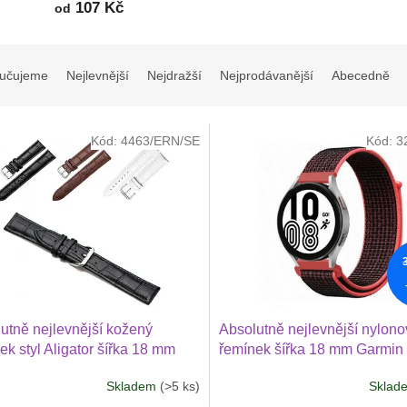
107 Kč
od
učujeme
Nejlevnější
Nejdražší
Nejprodávanější
Abecedně
Kód:
4463/ERN/SE
Kód:
3
utně nejlevnější kožený
Absolutně nejlevnější nylono
ek styl Aligator šířka 18 mm
řemínek šířka 18 mm Garmin
n Venu 2S, Vivoactive
41 mm, 3S, 2S, Vivoactive 4S
Skladem
(>5 ks)
Skla
ivomove 3S, Armodd
Průměrné
Vivomove 3S 1813
hodnocení