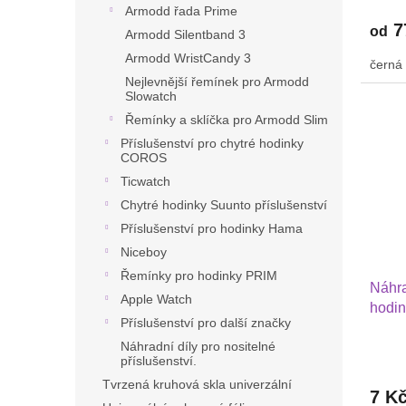
Cand
Armodd řada Prime
Candy
7
od
Armodd Silentband 3
Armodd WristCandy 3
černá
Nejlevnější řemínek pro Armodd
Slowatch
Řemínky a sklíčka pro Armodd Slim
Příslušenství pro chytré hodinky
COROS
Ticwatch
Chytré hodinky Suunto příslušenství
Příslušenství pro hodinky Hama
Niceboy
Řemínky pro hodinky PRIM
Náhra
Apple Watch
hodin
Příslušenství pro další značky
Náhradní díly pro nositelné
příslušenství.
Tvrzená kruhová skla univerzální
7 K