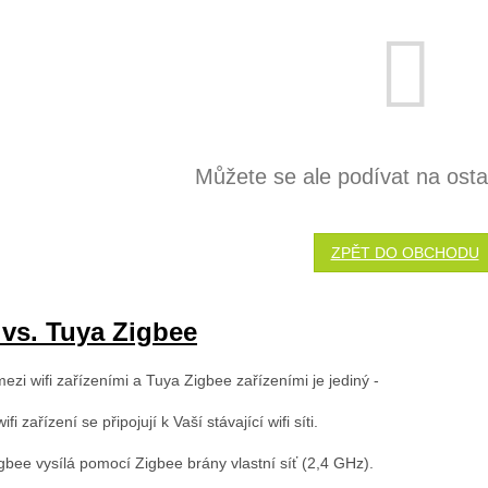
Můžete se ale podívat na ostat
ZPĚT DO OBCHODU
 vs. Tuya Zigbee
ezi wifi zařízeními a Tuya Zigbee zařízeními je jediný -
ifi zařízení se připojují k Vaší stávající wifi síti.
gbee vysílá pomocí Zigbee brány vlastní síť (2,4 GHz).