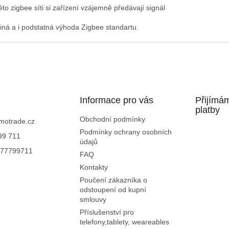
to zigbee síti si zařízení vzájemně předávají signál
ediná a i podstatná výhoda Zigbee standartu.
Informace pro vás
Přijímá
platby
Obchodní podmínky
motrade.cz
Podmínky ochrany osobních
99 711
údajů
77799711
FAQ
Kontakty
Poučení zákazníka o
odstoupení od kupní
smlouvy
Příslušenství pro
telefony,tablety, weareables