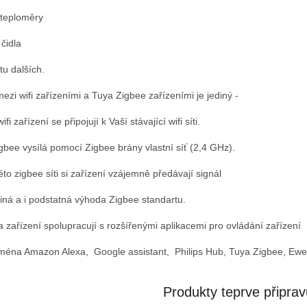
 teploměry
 čidla
tu dalších.
ezi wifi zařízeními a Tuya Zigbee zařízeními je jediný -
ifi zařízení se připojují k Vaší stávající wifi síti.
gbee vysílá pomocí Zigbee brány vlastní síť (2,4 GHz).
to zigbee síti si zařízení vzájemně předávají signál
ediná a i podstatná výhoda Zigbee standartu.
 zařízení spolupracují s rozšířenými aplikacemi pro ovládání zařízení
jména Amazon Alexa, Google assistant, Philips Hub, Tuya Zigbee, Eweli
Produkty teprve připra