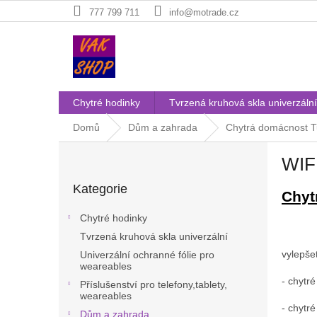
Přejít
777 799 711
info@motrade.cz
na
obsah
Chytré hodinky
Tvrzená kruhová skla univerzální
Domů
Dům a zahrada
Chytrá domácnost T
P
WIFI
o
Přeskočit
s
Kategorie
kategorie
Chyt
t
r
Chytré hodinky
a
Tvrzená kruhová skla univerzální
n
vylepše
Univerzální ochranné fólie pro
n
weareables
í
- chytr
Příslušenství pro telefony,tablety,
p
weareables
a
- chytr
Dům a zahrada