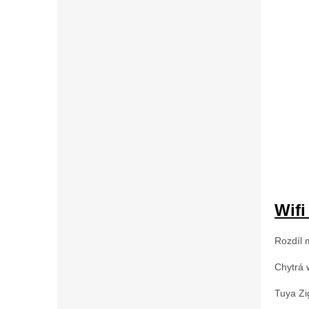
Wifi
Rozdíl m
Chytrá w
Tuya Zi