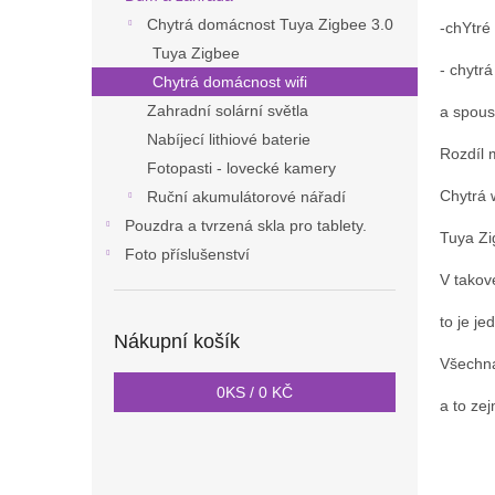
n
Chytrá domácnost Tuya Zigbee 3.0
e
-chYtré
l
Tuya Zigbee
- chytrá
Chytrá domácnost wifi
Zahradní solární světla
a spous
Nabíjecí lithiové baterie
Rozdíl m
Fotopasti - lovecké kamery
Chytrá w
Ruční akumulátorové nářadí
Pouzdra a tvrzená skla pro tablety.
Tuya Zi
Foto příslušenství
V takové
to je j
Nákupní košík
Všechna
0
KS /
0 KČ
a to ze