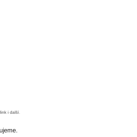
nk i další.
vujeme.