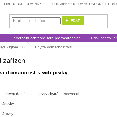
OBCHODNÍ PODMÍNKY
PODMÍNKY OCHRANY OSOBNÍCH ÚDA
HLEDAT
Univerzální ochranné fólie pro weareables
Příslušenství p
uya Zigbee 3.0
Chytrá domácnost wifi
 zařízení
rá domácnost s wifi prvky
te si svou domácnost s prvky chytré domácnosti
é zásuvky
é žárovky