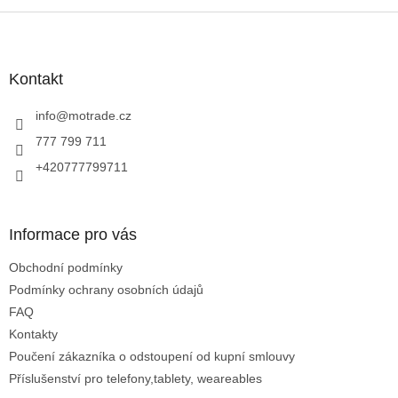
Z
á
p
a
Kontakt
t
í
info
@
motrade.cz
777 799 711
+420777799711
Informace pro vás
Obchodní podmínky
Podmínky ochrany osobních údajů
FAQ
Kontakty
Poučení zákazníka o odstoupení od kupní smlouvy
Příslušenství pro telefony,tablety, weareables