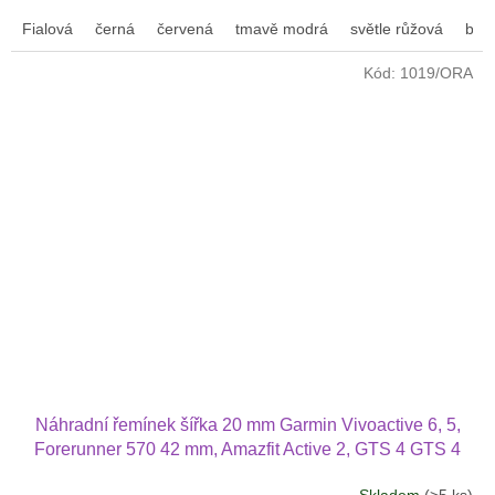
Fialová
černá
červená
tmavě modrá
světle růžová
bílá
Kód:
1019/ORA
Náhradní řemínek šířka 20 mm Garmin Vivoactive 6, 5,
Forerunner 570 42 mm, Amazfit Active 2, GTS 4 GTS 4
mini a další jednobarevný s přezkou v barvě řemínku
Skladem
(>5 ks)