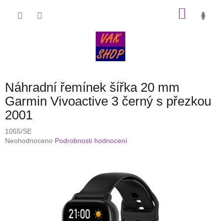
Přejít
NÁKU
na
obsah
KOŠÍK
Náhradní řemínek šířka 20 mm
Garmin Vivoactive 3 černý s přezkou
2001
1055/SE
Průměrné
Neohodnoceno
Podrobnosti hodnocení
hodnocení
produktu
je
0,0
z
5
hvězdiček.