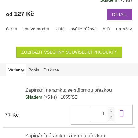
2003
127 Kč
od
DETAIL
černá
tmavě modrá
zlatá
světle růžová
bílá
oranžová
ZOBRAZIT VŠECHNY SOUVISEJÍCÍ PRODUKTY
Varianty
Popis
Diskuze
Zapínání náramku: se stříbrnou přezkou
Skladem
(>5 ks)
| 1055/SE
Do 
77 Kč
Zapínání náramku: s černou přezkou