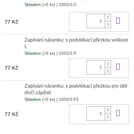
Skladem
(>5 ks)
| 1055/S C
Do 
77 Kč
Zapínání náramku: s podvlékací přezkou velikost
L
Skladem
(>5 ks)
| 1055/S P
Do 
77 Kč
Zapínání náramku: s podvlékací přezkou pro útlé
dívčí zápěstí
Skladem
(>5 ks)
| 1055/S P2
Do 
77 Kč