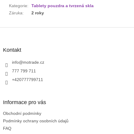
Kategorie
:
Tablety pouzdra a tvrzená skla
Záruka
:
2 roky
Z
á
p
a
Kontakt
t
í
info
@
motrade.cz
777 799 711
+420777799711
Informace pro vás
Obchodní podmínky
Podmínky ochrany osobních údajů
FAQ