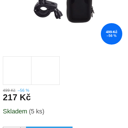
499 Kč
–56 %
499 Kč
–56 %
217 Kč
Měrná
Skladem
(5 ks)
cena: