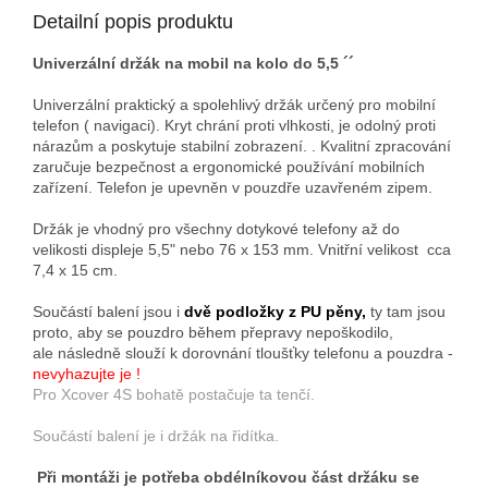
Detailní popis produktu
Univerzální držák na mobil na kolo do 5,5 ´´
Univerzální
praktický
a
spolehlivý
držák
určený pro mobilní
telefon (
navigaci)
.
Kryt chrání
proti vlhkosti, je
odolný proti
nárazům
a poskytuje
stabilní
zobrazení.
. Kvalitní zpracování
zaručuje bezpečnost a ergonomické používání mobilních
zařízení. Telefon je upevněn v pouzdře uzavřeném zipem.
Držák je vhodný pro všechny dotykové telefony až do
velikosti displeje 5,5" nebo 76 x 153 mm. Vnitřní velikost cca
7,4 x 15 cm.
Součástí balení jsou i
dvě podložky z PU pěny,
ty tam jsou
proto, aby se pouzdro během přepravy nepoškodilo,
ale následně slouží k dorovnání tloušťky telefonu a pouzdra -
nevyhazujte je !
Pro Xcover 4S bohatě postačuje ta tenčí.
Součástí balení je i držák na řidítka.
Při montáži je potřeba obdélníkovou část držáku se