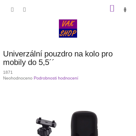
Přejít
NÁKU
na
obsah
KOŠÍK
Univerzální pouzdro na kolo pro
mobily do 5,5´´
1871
Průměrné
Neohodnoceno
Podrobnosti hodnocení
hodnocení
produktu
je
0,0
z
5
hvězdiček.