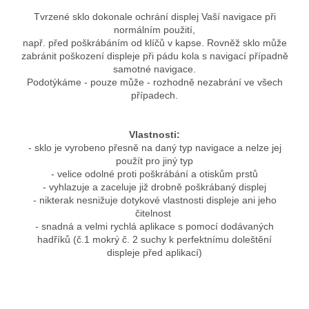
Tvrzené sklo dokonale ochrání displej Vaší navigace při
normálním použití,
např. před poškrábáním od klíčů v kapse. Rovněž sklo může
zabránit poškození displeje při pádu kola s navigací případně
samotné navigace.
Podotýkáme - pouze může - rozhodně nezabrání ve všech
případech.
Vlastnosti:
- sklo je vyrobeno přesně na daný typ navigace a nelze jej
použít pro jiný typ
- velice odolné proti poškrábání a otiskům prstů
- vyhlazuje a zaceluje již drobně poškrábaný displej
- nikterak nesnižuje dotykové vlastnosti displeje ani jeho
čitelnost
- snadná a velmi rychlá aplikace s pomocí dodávaných
hadříků (č.1 mokrý č. 2 suchy k perfektnímu doleštění
displeje před aplikací)