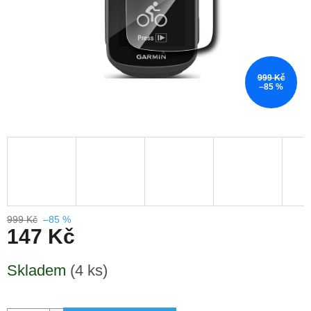
999 Kč
–85 %
999 Kč
–85 %
147 Kč
Měrná
Skladem
(4 ks)
cena: