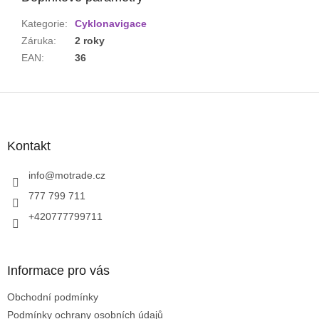
Kategorie
:
Cyklonavigace
Záruka
:
2 roky
EAN
:
36
Z
á
p
a
Kontakt
t
í
info
@
motrade.cz
777 799 711
+420777799711
Informace pro vás
Obchodní podmínky
Podmínky ochrany osobních údajů