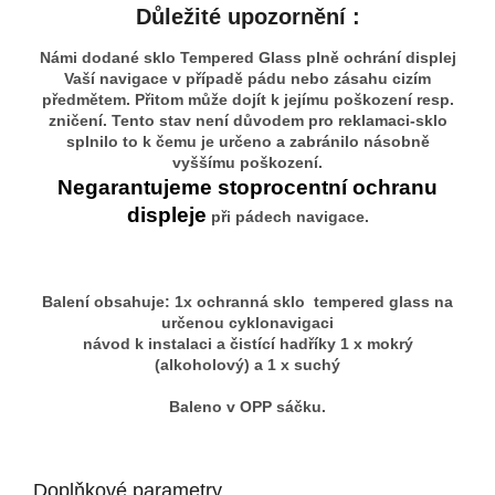
Důležité upozornění :
Námi dodané sklo Tempered Glass plně ochrání displej
Vaší navigace v případě pádu nebo zásahu cizím
předmětem. Přitom může dojít k jejímu poškození resp.
zničení. Tento stav není důvodem pro reklamaci-sklo
splnilo to k čemu je určeno a zabránilo násobně
vyššímu poškození.
Negarantujeme stoprocentní ochranu
displeje
při pádech navigace.
Balení obsahuje: 1x ochranná sklo tempered glass na
určenou cyklonavigaci
návod k instalaci a čistící hadříky 1 x mokrý
(alkoholový) a 1 x suchý
Baleno v OPP sáčku.
Doplňkové parametry