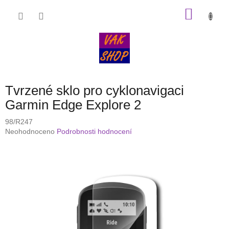
Přejít
NÁKU
na
obsah
KOŠÍK
Tvrzené sklo pro cyklonavigaci
Garmin Edge Explore 2
98/R247
Průměrné
Neohodnoceno
Podrobnosti hodnocení
hodnocení
produktu
je
0,0
z
5
hvězdiček.