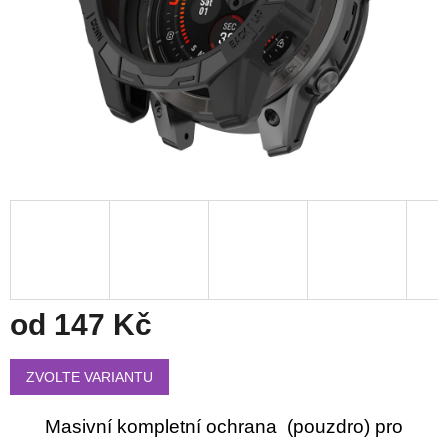
od
147 Kč
Měrná
cena:
ZVOLTE VARIANTU
Masivní kompletní ochrana (pouzdro) pro