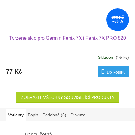
399 Kč
–80 %
Tvrzené sklo pro Garmin Fenix 7X i Fenix 7X PRO 820
Skladem
(>5 ks)
77 Kč
Do košíku
ZOBRAZIT VŠECHNY SOUVISEJÍCÍ PRODUKTY
Varianty
Popis
Podobné (5)
Diskuze
Barva: černá