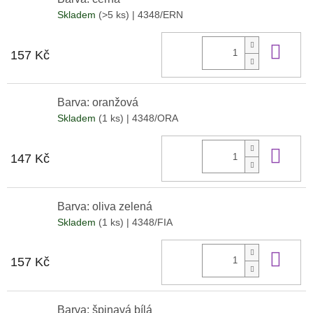
Skladem
(>5 ks)
| 4348/ERN
Do 
157 Kč
Barva: oranžová
Skladem
(1 ks)
| 4348/ORA
Do 
147 Kč
Barva: oliva zelená
Skladem
(1 ks)
| 4348/FIA
Do 
157 Kč
Barva: špinavá bílá