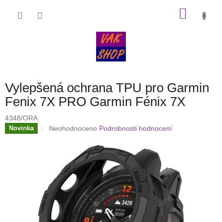
Přejít
NÁKU
na
obsah
KOŠÍK
Vylepšená ochrana TPU pro Garmin
Fenix 7X PRO Garmin Fénix 7X
4348/ORA
Průměrné
Neohodnoceno
Podrobnosti hodnocení
Novinka
hodnocení
produktu
je
0,0
z
5
hvězdiček.