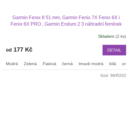
Garmin Fenix 8 51 mm, Garmin Fenix 7X Fenix 6X i
Fenix 6X PRO , Garmin Enduro 2 3 náhradní řemínek
různé barvy
Skladem
(2 ks)
177 Kč
od
DETAIL
Modrá
Zelená
Fialová
černá
tmavě modrá
bílá
oran
Kód:
98/R202