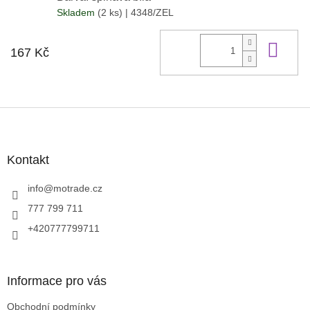
Skladem
(2 ks)
| 4348/ZEL
Do 
167 Kč
Z
á
p
a
Kontakt
t
í
info
@
motrade.cz
777 799 711
+420777799711
Informace pro vás
Obchodní podmínky