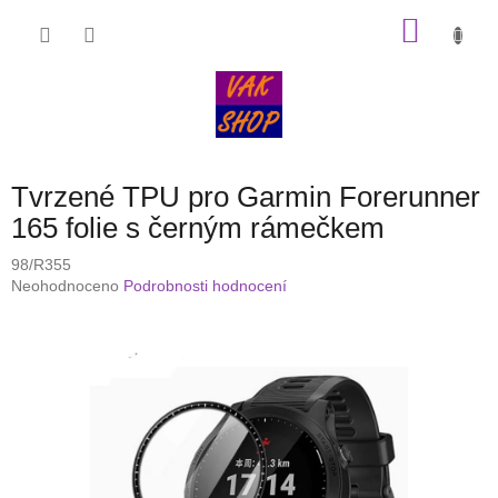
Přejít
NÁKU
na
obsah
KOŠÍK
Tvrzené TPU pro Garmin Forerunner
165 folie s černým rámečkem
98/R355
Průměrné
Neohodnoceno
Podrobnosti hodnocení
hodnocení
produktu
je
0,0
z
5
hvězdiček.