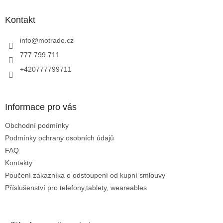
p
a
Kontakt
t
í
info
@
motrade.cz
777 799 711
+420777799711
Informace pro vás
Obchodní podmínky
Podmínky ochrany osobních údajů
FAQ
Kontakty
Poučení zákazníka o odstoupení od kupní smlouvy
Příslušenství pro telefony,tablety, weareables