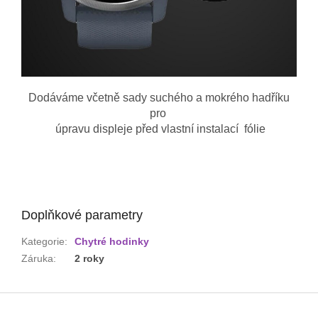
Dodáváme včetně sady suchého a mokrého hadříku
pro
úpravu displeje před vlastní instalací fólie
Doplňkové parametry
Kategorie
:
Chytré hodinky
Záruka
:
2 roky
Z
á