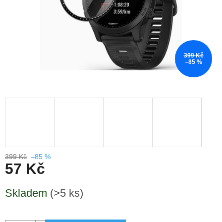
399 Kč
–85 %
399 Kč
–85 %
57 Kč
Měrná
Skladem
(>5 ks)
cena: