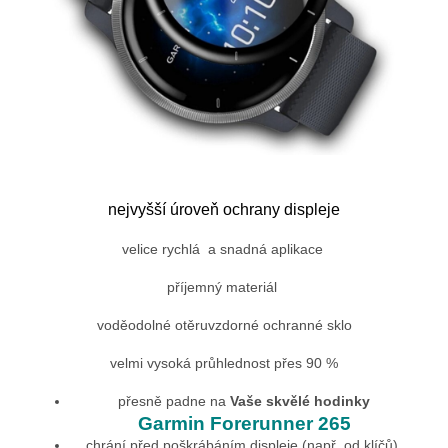
nejvyšší úroveň ochrany displeje
velice rychlá a snadná aplikace
příjemný materiál
voděodolné otěruvzdorné ochranné sklo
velmi vysoká průhlednost přes 90 %
přesně padne na
Vaše skvělé hodinky
Garmin Forerunner 265
chrání před poškrábáním displeje (např. od klíčů)