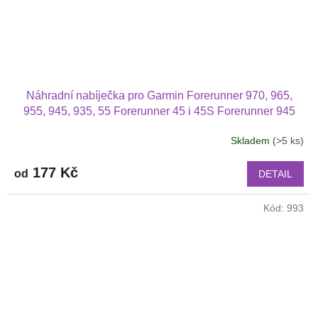
Náhradní nabíječka pro Garmin Forerunner 970, 965,
955, 945, 935, 55 Forerunner 45 i 45S Forerunner 945
Forerunner 745 Forerunner 935 i Forerunner 245
Skladem
(>5 ks)
177 Kč
od
DETAIL
Kód:
993