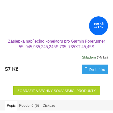
199 Kč
–71 %
Záslepka nabíjecího konektoru pro Garmin Forerunner
55, 945,935,245,245S,735, 735XT 45,45S
Skladem
(>5 ks)
57 Kč
Do košíku
ZOBRAZIT VŠECHNY SOUVISEJÍCÍ PRODUKTY
Popis
Podobné (5)
Diskuze