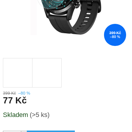
399 Kč
–80 %
399 Kč
–80 %
77 Kč
Měrná
Skladem
(>5 ks)
cena: