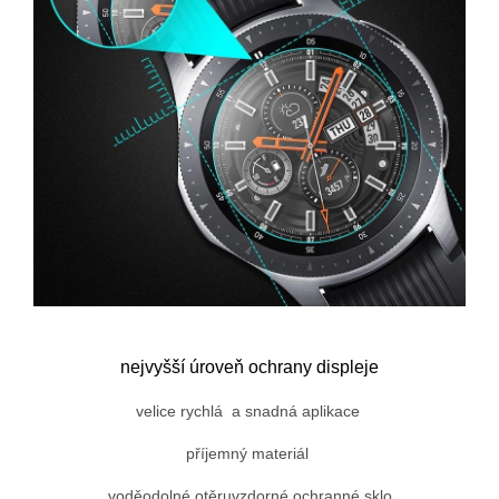
nejvyšší úroveň ochrany displeje
velice rychlá a snadná aplikace
příjemný materiál
voděodolné otěruvzdorné ochranné sklo