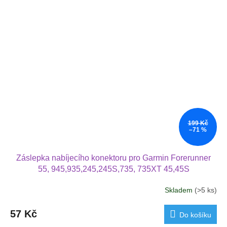
199 Kč
–71 %
Záslepka nabíjecího konektoru pro Garmin Forerunner
55, 945,935,245,245S,735, 735XT 45,45S
Skladem
(>5 ks)
57 Kč
Do košíku