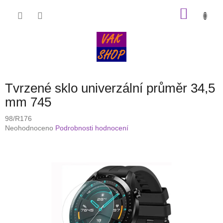
Přejít
NÁKU
na
obsah
KOŠÍK
Tvrzené sklo univerzální průměr 34,5
mm 745
98/R176
Průměrné
Neohodnoceno
Podrobnosti hodnocení
hodnocení
produktu
je
0,0
z
5
hvězdiček.