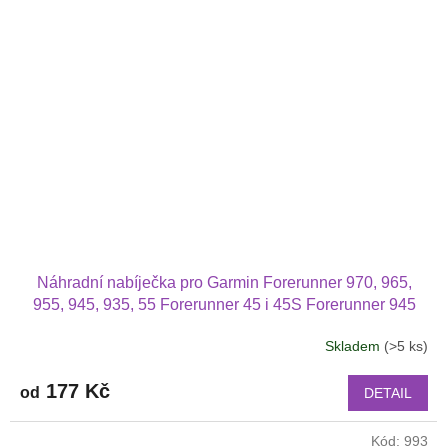
Náhradní nabíječka pro Garmin Forerunner 970, 965,
955, 945, 935, 55 Forerunner 45 i 45S Forerunner 945
Forerunner 745 Forerunner 935 i Forerunner 245
Skladem
(>5 ks)
177 Kč
od
DETAIL
Kód:
993