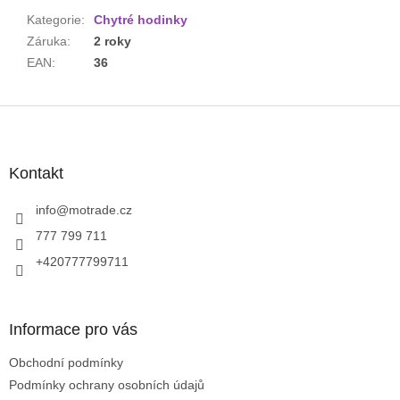
Kategorie
:
Chytré hodinky
Záruka
:
2 roky
EAN
:
36
Z
á
p
a
Kontakt
t
í
info
@
motrade.cz
777 799 711
+420777799711
Informace pro vás
Obchodní podmínky
Podmínky ochrany osobních údajů