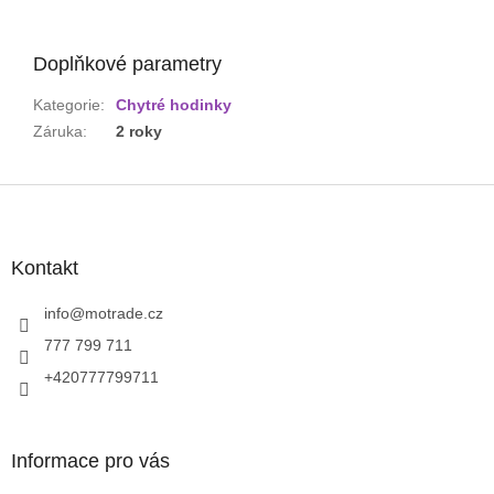
Doplňkové parametry
Kategorie
:
Chytré hodinky
Záruka
:
2 roky
Z
á
p
a
Kontakt
t
í
info
@
motrade.cz
777 799 711
+420777799711
Informace pro vás