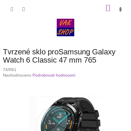
Přejít
NÁKU
na
obsah
KOŠÍK
Tvrzené sklo proSamsung Galaxy
Watch 6 Classic 47 mm 765
74/R61
Průměrné
Neohodnoceno
Podrobnosti hodnocení
hodnocení
produktu
je
0,0
z
5
hvězdiček.