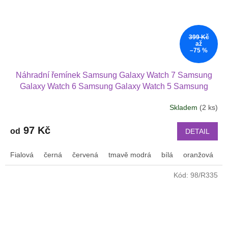
399 Kč
až
–75 %
Náhradní řemínek Samsung Galaxy Watch 7 Samsung
Galaxy Watch 6 Samsung Galaxy Watch 5 Samsung
Galaxy Watch 4 různé barvy s přezkou v barvě řemínku
Skladem
(2 ks)
velikost S
97 Kč
od
DETAIL
Fialová
černá
červená
tmavě modrá
bílá
oranžová
š
Kód:
98/R335