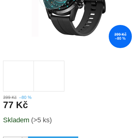
399 Kč
–80 %
399 Kč
–80 %
77 Kč
Měrná
Skladem
(>5 ks)
cena: