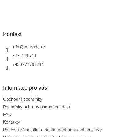
Z
á
p
a
Kontakt
t
í
info
@
motrade.cz
777 799 711
+420777799711
Informace pro vás
Obchodní podmínky
Podmínky ochrany osobních údajů
FAQ
Kontakty
Poučení zákazníka o odstoupení od kupní smlouvy