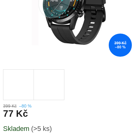
399 Kč
–80 %
399 Kč
–80 %
77 Kč
Měrná
Skladem
(>5 ks)
cena: