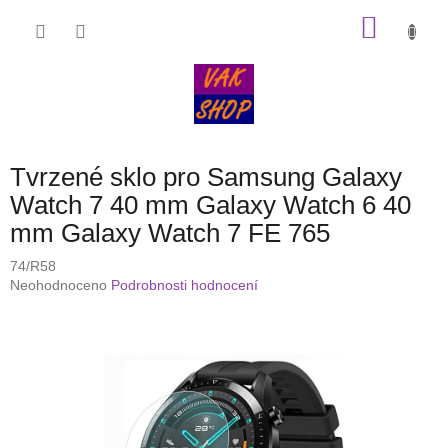
Přejít
NÁKU
na
obsah
KOŠÍK
Tvrzené sklo pro Samsung Galaxy
Watch 7 40 mm Galaxy Watch 6 40
mm Galaxy Watch 7 FE 765
74/R58
Průměrné
Neohodnoceno
Podrobnosti hodnocení
hodnocení
produktu
je
0,0
z
5
hvězdiček.