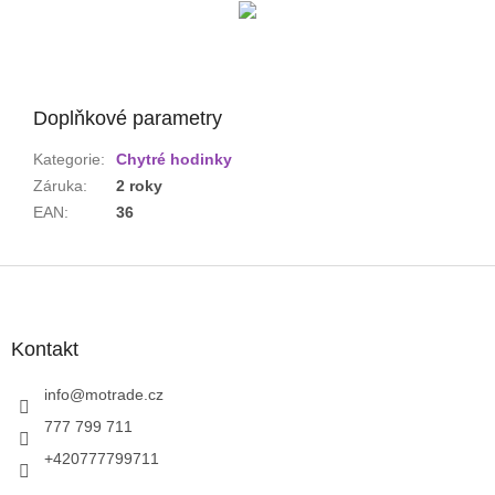
Doplňkové parametry
Kategorie
:
Chytré hodinky
Záruka
:
2 roky
EAN
:
36
Z
á
p
a
Kontakt
t
í
info
@
motrade.cz
777 799 711
+420777799711