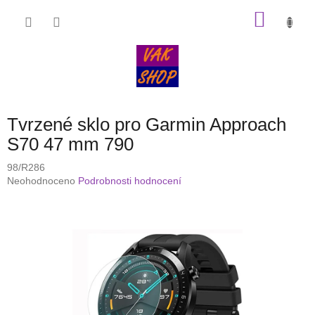
Přejít
NÁKU
na
obsah
KOŠÍK
Tvrzené sklo pro Garmin Approach
S70 47 mm 790
98/R286
Průměrné
Neohodnoceno
Podrobnosti hodnocení
hodnocení
produktu
je
0,0
z
5
hvězdiček.