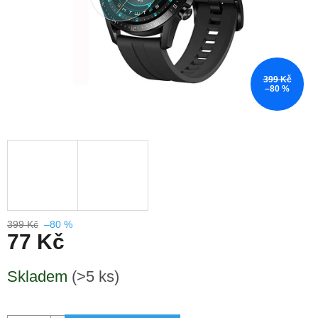
399 Kč
–80 %
399 Kč
–80 %
77 Kč
Měrná
Skladem
(>5 ks)
cena: