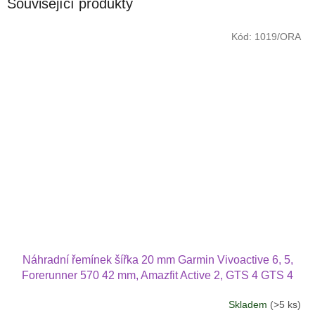
Související produkty
Kód:
1019/ORA
Náhradní řemínek šířka 20 mm Garmin Vivoactive 6, 5,
Forerunner 570 42 mm, Amazfit Active 2, GTS 4 GTS 4
mini a další jednobarevný s přezkou v barvě řemínku
Skladem
(>5 ks)
2003