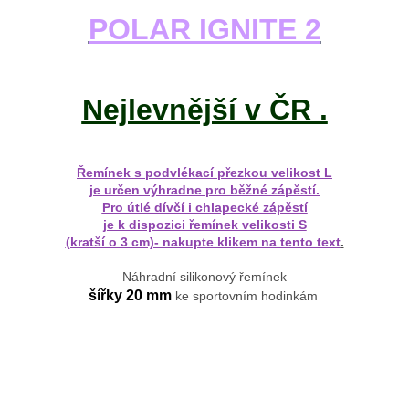
POLAR IGNITE 2
Nejlevnější v ČR .
Řemínek s podvlékací přezkou velikost L
je určen výhradne pro běžné zápěstí.
Pro útlé dívčí i chlapecké zápěstí
je k dispozici řemínek velikosti S
(kratší o 3 cm)- nakupte klikem na tento text
.
Náhradní silikonový řemínek
šířky 20 mm
ke sportovním hodinkám