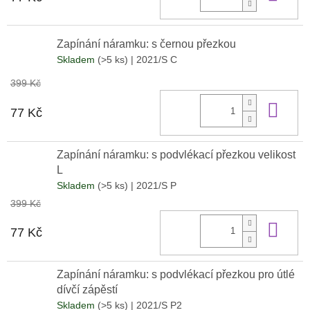
Zapínání náramku: s černou přezkou
Skladem
(>5 ks)
| 2021/S C
399 Kč
Do 
77 Kč
Zapínání náramku: s podvlékací přezkou velikost
L
Skladem
(>5 ks)
| 2021/S P
399 Kč
Do 
77 Kč
Zapínání náramku: s podvlékací přezkou pro útlé
dívčí zápěstí
Skladem
(>5 ks)
| 2021/S P2