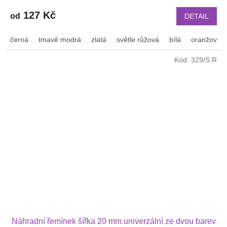
127 Kč
od
DETAIL
černá
tmavě modrá
zlatá
světle růžová
bílá
oranžová
Kód:
329/S.R
Náhradní řemínek šířka 20 mm univerzální ze dvou barev