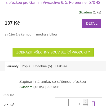
s přezkou pro Garmin Vivoactive 6, 5, Forerunner 570 42
mm, Amazfit Active 2, GTS 4 GTS 4 mini 2004
Skladem
(1 ks)
137 Kč
DETAIL
s.růžová s černou
modrá s bílou
ZOBRAZIT VŠECHNY SOUVISEJÍCÍ PRODUKTY
Varianty
Popis
Podobné (5)
Diskuze
Zapínání náramku: se stříbrnou přezkou
Skladem
(>5 ks)
| 2021/SE
399 Kč
Do 
77 Kč