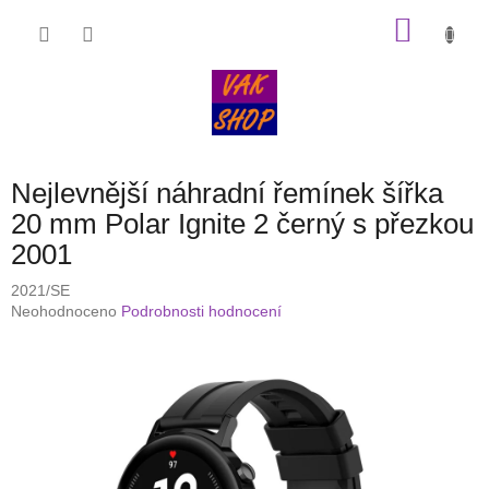
Přejít
NÁKU
na
obsah
KOŠÍK
Nejlevnější náhradní řemínek šířka
20 mm Polar Ignite 2 černý s přezkou
2001
2021/SE
Průměrné
Neohodnoceno
Podrobnosti hodnocení
hodnocení
produktu
je
0,0
z
5
hvězdiček.