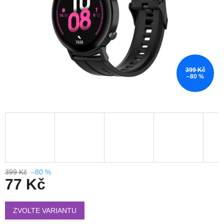
399 Kč
–80 %
399 Kč
–80 %
77 Kč
Měrná
cena:
ZVOLTE VARIANTU