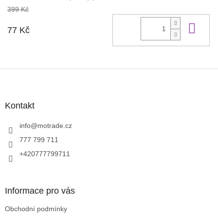
399 Kč
Do 
77 Kč
Z
á
p
a
Kontakt
t
í
info
@
motrade.cz
777 799 711
+420777799711
Informace pro vás
Obchodní podmínky