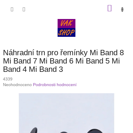
Přejít
NÁKU
na
obsah
KOŠÍK
Náhradní trn pro řemínky Mi Band 8
Mi Band 7 Mi Band 6 Mi Band 5 Mi
Band 4 Mi Band 3
4339
Průměrné
Neohodnoceno
Podrobnosti hodnocení
hodnocení
produktu
je
0,0
z
5
hvězdiček.