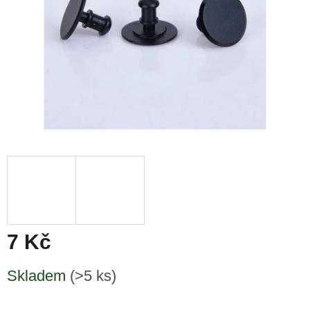
7 Kč
Měrná
Skladem
(>5 ks)
cena: