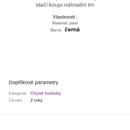
stačí koupi náhradní trn
Vlastnosti :
Material: plast
černá
Barva :
Doplňkové parametry
Kategorie
:
Chytré hodinky
Záruka
:
2 roky
Z
á
p