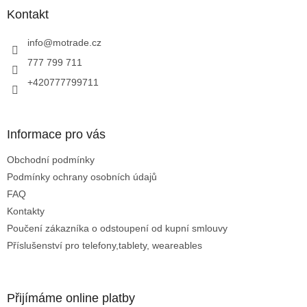
a
Kontakt
t
í
info
@
motrade.cz
777 799 711
+420777799711
Informace pro vás
Obchodní podmínky
Podmínky ochrany osobních údajů
FAQ
Kontakty
Poučení zákazníka o odstoupení od kupní smlouvy
Příslušenství pro telefony,tablety, weareables
Přijímáme online platby