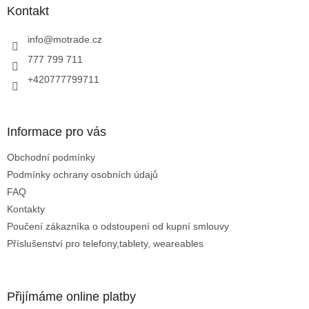
a
Kontakt
t
í
info
@
motrade.cz
777 799 711
+420777799711
Informace pro vás
Obchodní podmínky
Podmínky ochrany osobních údajů
FAQ
Kontakty
Poučení zákazníka o odstoupení od kupní smlouvy
Příslušenství pro telefony,tablety, weareables
Přijímáme online platby