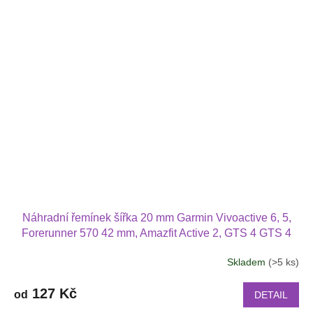
Náhradní řemínek šířka 20 mm Garmin Vivoactive 6, 5,
Forerunner 570 42 mm, Amazfit Active 2, GTS 4 GTS 4
mini a další jednobarevný s přezkou v barvě řemínku
Skladem
(>5 ks)
2003
127 Kč
od
DETAIL