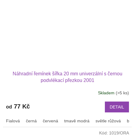
Náhradní řemínek šířka 20 mm univerzální s černou
podvlékací přezkou 2001
Skladem
(>5 ks)
77 Kč
od
DETAIL
Fialová
černá
červená
tmavě modrá
světle růžová
bílá
Kód:
1019/ORA