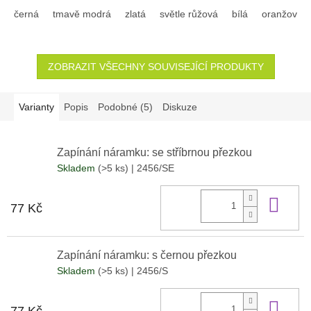
černá
tmavě modrá
zlatá
světle růžová
bílá
oranžová
ZOBRAZIT VŠECHNY SOUVISEJÍCÍ PRODUKTY
Varianty
Popis
Podobné (5)
Diskuze
Zapínání náramku: se stříbrnou přezkou
Skladem
(>5 ks)
| 2456/SE
Do 
77 Kč
Zapínání náramku: s černou přezkou
Skladem
(>5 ks)
| 2456/S
Do 