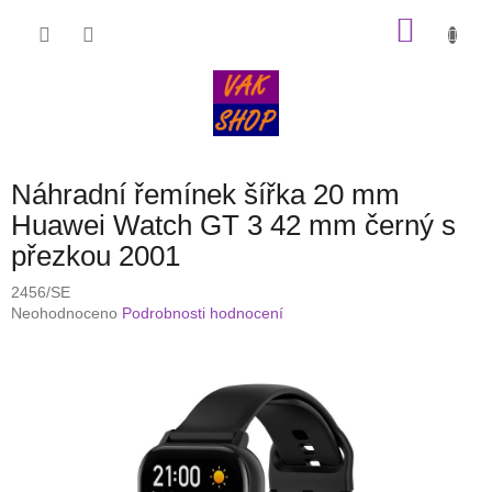
Přejít
NÁKU
na
obsah
KOŠÍK
Náhradní řemínek šířka 20 mm
Huawei Watch GT 3 42 mm černý s
přezkou 2001
2456/SE
Průměrné
Neohodnoceno
Podrobnosti hodnocení
hodnocení
produktu
je
0,0
z
5
hvězdiček.