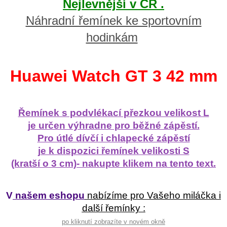
Nejlevnější v ČR .
Náhradní řemínek ke sportovním
hodinkám
Huawei Watch GT 3 42 mm
Řemínek s podvlékací přezkou velikost L
je určen výhradne pro běžné zápěstí.
Pro útlé dívčí i chlapecké zápěstí
je k dispozici řemínek velikosti S
(kratší o 3 cm)- nakupte klikem na tento text.
V
našem eshopu
nabízíme pro Vašeho miláčka i
další řemínky :
po kliknutí zobrazíte v novém okně