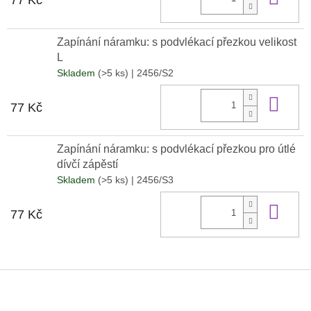
77 Kč
Zapínání náramku: s podvlékací přezkou velikost
L
Skladem
(>5 ks)
| 2456/S2
Do 
77 Kč
Zapínání náramku: s podvlékací přezkou pro útlé
dívčí zápěstí
Skladem
(>5 ks)
| 2456/S3
Do 
77 Kč
Z
á
p