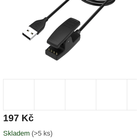
197 Kč
Měrná
Skladem
(>5 ks)
cena: