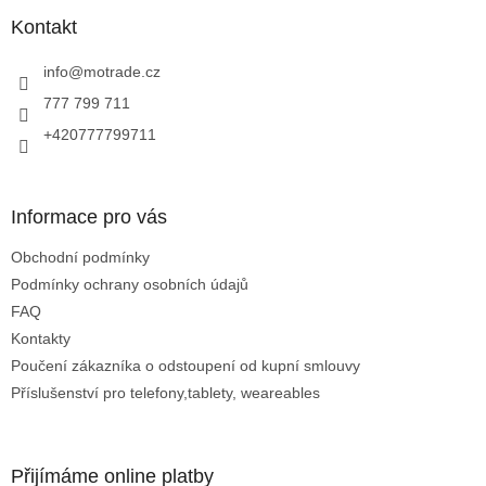
p
a
Kontakt
t
í
info
@
motrade.cz
777 799 711
+420777799711
Informace pro vás
Obchodní podmínky
Podmínky ochrany osobních údajů
FAQ
Kontakty
Poučení zákazníka o odstoupení od kupní smlouvy
Příslušenství pro telefony,tablety, weareables
Přijímáme online platby