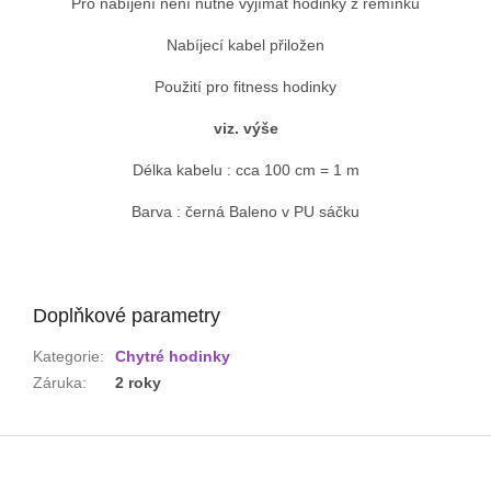
Pro nabíjení není nutné vyjímat hodinky z řemínku
Nabíjecí kabel přiložen
Použití pro fitness hodinky
viz. výše
Délka kabelu : cca 100 cm = 1 m
Barva :
černá Baleno v PU sáčku
Doplňkové parametry
Kategorie
:
Chytré hodinky
Záruka
:
2 roky
Z
á