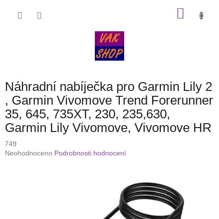
Přejít
NÁKU
na
obsah
KOŠÍK
Náhradní nabíječka pro Garmin Lily 2
, Garmin Vivomove Trend Forerunner
35, 645, 735XT, 230, 235,630,
Garmin Lily Vivomove, Vivomove HR
749
Průměrné
Neohodnoceno
Podrobnosti hodnocení
hodnocení
produktu
je
0,0
z
5
hvězdiček.