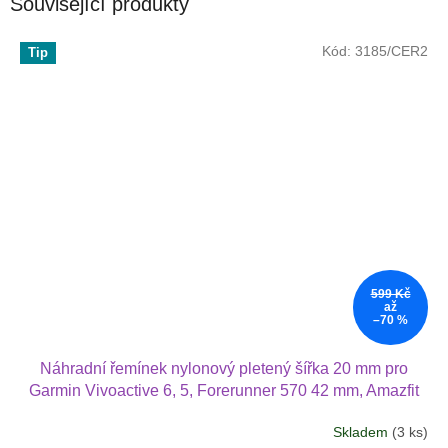
Související produkty
Kód:
3185/CER2
Tip
599 Kč
až
–70 %
Náhradní řemínek nylonový pletený šířka 20 mm pro
Garmin Vivoactive 6, 5, Forerunner 570 42 mm, Amazfit
Active 2, GTS 4 GTS 4 minia další nylonový 2012
Skladem
(3 ks)
Průměrné