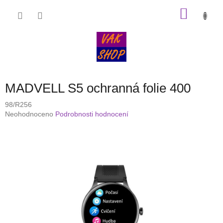
Přejít
NÁKU
na
obsah
KOŠÍK
MADVELL S5 ochranná folie 400
98/R256
Průměrné
Neohodnoceno
Podrobnosti hodnocení
hodnocení
produktu
je
0,0
z
5
hvězdiček.