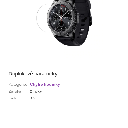
Doplňkové parametry
Kategorie
:
Chytré hodinky
Záruka
:
2 roky
EAN
:
33
Z
á
p