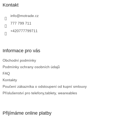
a
Kontakt
t
í
info
@
motrade.cz
777 799 711
+420777799711
Informace pro vás
Obchodní podmínky
Podmínky ochrany osobních údajů
FAQ
Kontakty
Poučení zákazníka o odstoupení od kupní smlouvy
Příslušenství pro telefony,tablety, weareables
Přijímáme online platby