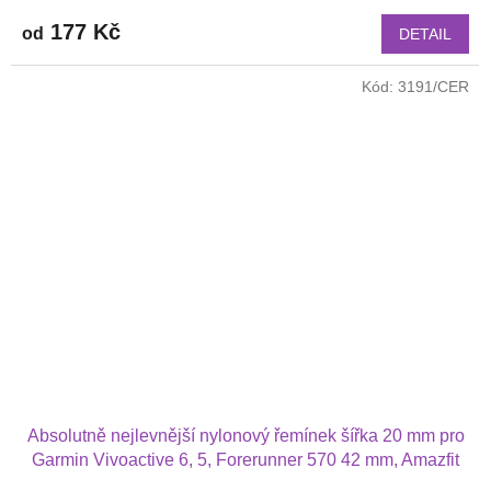
hodnocení
produktu
177 Kč
od
DETAIL
je
4,0
Kód:
3191/CER
z
5
hvězdiček.
Absolutně nejlevnější nylonový řemínek šířka 20 mm pro
Garmin Vivoactive 6, 5, Forerunner 570 42 mm, Amazfit
Active 2, GTS 4 GTS 4 mini a další nylonový 2011