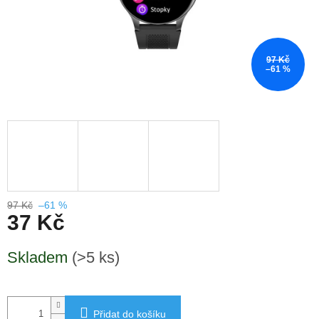
97 Kč
–61 %
97 Kč
–61 %
37 Kč
Měrná
Skladem
(>5 ks)
cena:
Přidat do košíku