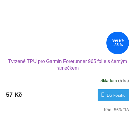
399 Kč
–85 %
Tvrzené TPU pro Garmin Forerunner 965 folie s černým
rámečkem
Skladem
(5 ks)
57 Kč
Do košíku
Kód:
563/FIA