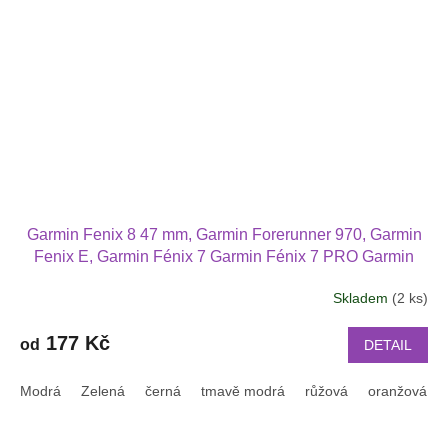
Garmin Fenix 8 47 mm, Garmin Forerunner 970, Garmin
Fenix E, Garmin Fénix 7 Garmin Fénix 7 PRO Garmin
Fenix 5 Fenix 6 i Fenix 6 PRO Garmin Epix (Gen 2)
Skladem
(2 ks)
Průměrné
Garmin Forerunner 965 Forerunner 955 945 i 935
hodnocení
náhradní řemínek různé barvy
produktu
177 Kč
od
DETAIL
je
3,0
Modrá
Zelená
černá
tmavě modrá
růžová
oranžová
z
5
hvězdiček.