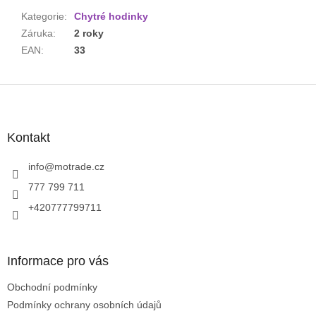
Kategorie
:
Chytré hodinky
Záruka
:
2 roky
EAN
:
33
Z
á
p
a
Kontakt
t
í
info
@
motrade.cz
777 799 711
+420777799711
Informace pro vás
Obchodní podmínky
Podmínky ochrany osobních údajů