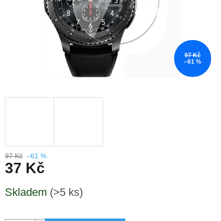
97 Kč
–61 %
97 Kč
–61 %
37 Kč
Měrná
Skladem
(>5 ks)
cena: