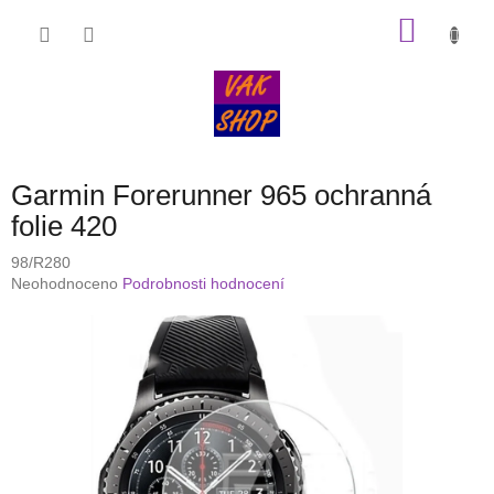
Přejít
NÁKU
na
obsah
KOŠÍK
Garmin Forerunner 965 ochranná
folie 420
98/R280
Průměrné
Neohodnoceno
Podrobnosti hodnocení
hodnocení
produktu
je
0,0
z
5
hvězdiček.