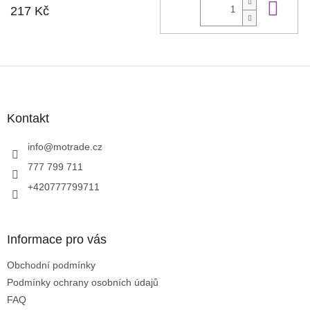
Do 
217 Kč
Z
á
p
a
Kontakt
t
í
info
@
motrade.cz
777 799 711
+420777799711
Informace pro vás
Obchodní podmínky
Podmínky ochrany osobních údajů
FAQ