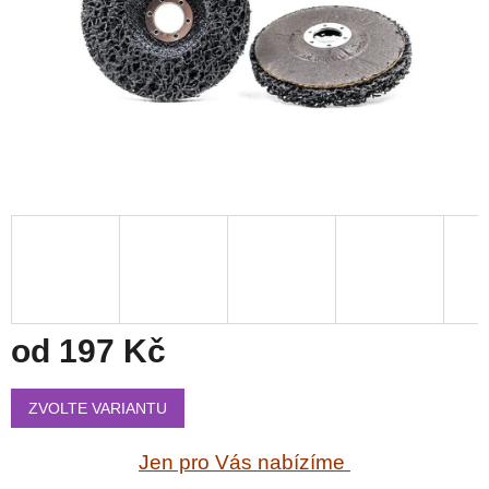
od
197 Kč
Měrná
cena:
ZVOLTE VARIANTU
Jen pro Vás nabízíme