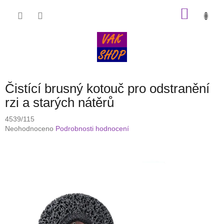
Přejít
NÁKU
na
obsah
KOŠÍK
Čistící brusný kotouč pro odstranění
rzi a starých nátěrů
4539/115
Průměrné
Neohodnoceno
Podrobnosti hodnocení
hodnocení
produktu
je
0,0
z
5
hvězdiček.