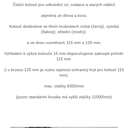
Čistící kotouč pro odtranění rzi, oxidace a starých nátěrů
zejména ze dřeva a kovu.
Kotouč dodáváme ve třech hrubostech nízká (černý), vysoká
(fialový), střední (modrý).
a ve dvou rozměrech 115 mm a 125 mm.
Vzhledem k výšce kotouče 15 mm doporučujeme zakoupit průměr
115 mm
(i v brusce 125 mm je nutno sejmout ochranný kryt pro kotouč 115
mm).
max. otáčky 8300/min
(pozor standartní bruska má vyšší otáčky 11000/min)