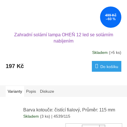
499 Kč
–60 %
Zahradní solární lampa OHEŇ 12 led se solárním
nabíjením
Skladem
(>5 ks)
197 Kč
Do košíku
Varianty
Popis
Diskuze
Barva kotouče: čistící fialový, Průměr: 115 mm
Skladem
(3 ks)
| 4539/115